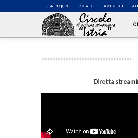
SIGN IN / JOIN
CONTATTI
DOCUMENTI
ATT
C
Diretta streamin