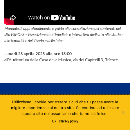
Manuale di approfondimento e guida alla consultazione dei contenuti del
sito ESPOES – Esposizione multimediale e interattiva dedicata alla storia e
alle tematiche dell’Esodo e delle foibe
Lunedì 28 aprile 2025 alle ore 18:00
all’Auditorium della Casa della Musica, via dei Capitelli 3, Trieste
Utilizziamo i cookie per essere sicuri che tu possa avere la
© Copyright
Circolo di cultura istroveneta "Istria"
. Tutti i diritti riservati.
migliore esperienza sul nostro sito. Se continui ad utilizzare
questo sito noi assumiamo che tu ne sia felice.
Ok
Privacy policy