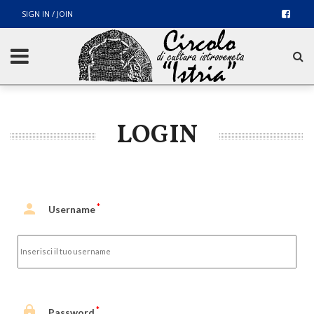
SIGN IN / JOIN
LOGIN

*
Username

*
Password