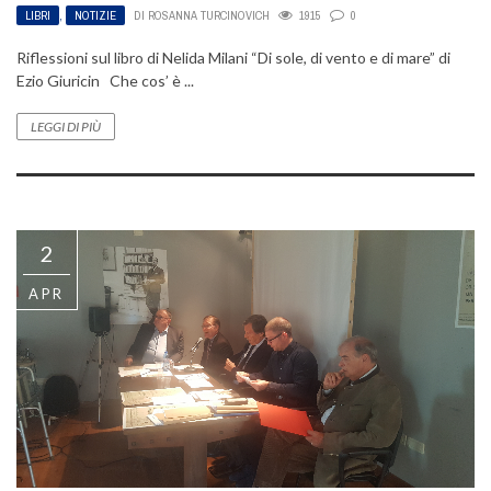
LIBRI
,
NOTIZIE
DI
ROSANNA TURCINOVICH
1915
0
Riflessioni sul libro di Nelida Milani “Di sole, di vento e di mare” di
Ezio Giuricin Che cos’ è ...
LEGGI DI PIÙ
2
APR