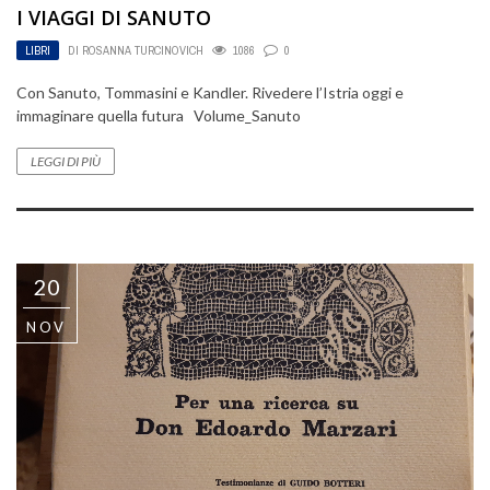
I VIAGGI DI SANUTO
LIBRI
DI
ROSANNA TURCINOVICH
1086
0
Con Sanuto, Tommasini e Kandler. Rivedere l’Istria oggi e
immaginare quella futura Volume_Sanuto
LEGGI DI PIÙ
20
NOV