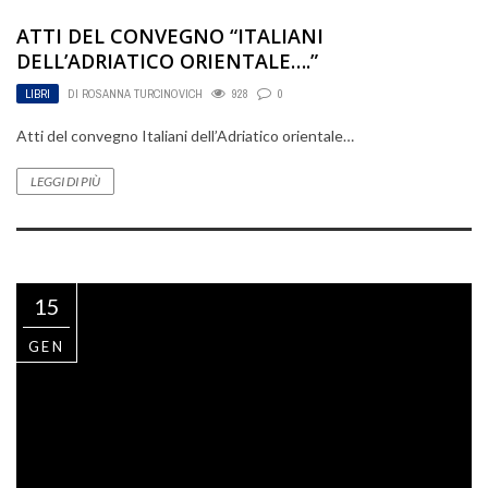
ATTI DEL CONVEGNO “ITALIANI
DELL’ADRIATICO ORIENTALE….”
LIBRI
DI
ROSANNA TURCINOVICH
928
0
Atti del convegno Italiani dell’Adriatico orientale…
LEGGI DI PIÙ
15
GEN