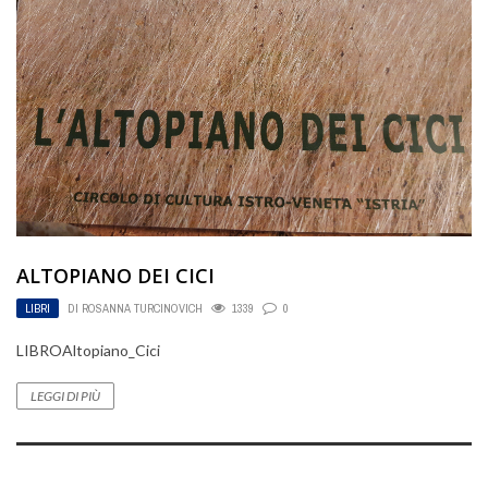
ALTOPIANO DEI CICI
LIBRI
DI
ROSANNA TURCINOVICH
1339
0
LIBROAltopiano_Cici
LEGGI DI PIÙ