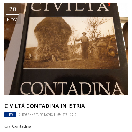
20
NOV
CIVILTÀ CONTADINA IN ISTRIA
LIBRI
DI
ROSANNA TURCINOVICH
977
0
Civ_Contadina