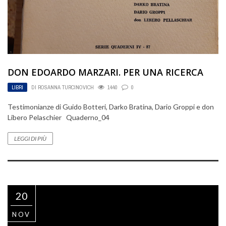
DON EDOARDO MARZARI. PER UNA RICERCA
LIBRI
DI
ROSANNA TURCINOVICH
1440
0
Testimonianze di Guido Botteri, Darko Bratina, Dario Groppi e don
Libero Pelaschier Quaderno_04
LEGGI DI PIÙ
20
NOV