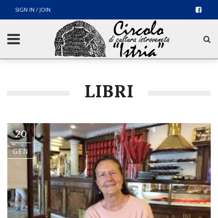
SIGN IN / JOIN
LIBRI
20
GEN