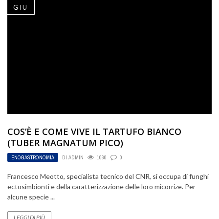
GIU
COS’È E COME VIVE IL TARTUFO BIANCO
(TUBER MAGNATUM PICO)
ENOGASTRONOMIA
DI
ADMIN
1060
0
Francesco Meotto, specialista tecnico del CNR, si occupa di funghi
ectosimbionti e della caratterizzazione delle loro micorrize. Per
alcune specie ...
LEGGI DI PIÙ