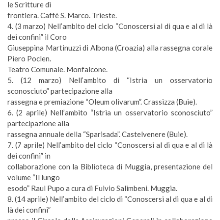
le Scritture di
frontiera. Caffè S. Marco. Trieste.
4. (
3 marzo
) Nell’ambito del ciclo “Conoscersi al di qua e al di là
dei confini” il Coro
Giuseppina Martinuzzi di Albona (Croazia) alla rassegna corale
Piero Poclen.
Teatro Comunale. Monfalcone.
5. (
12 marzo
) Nell’ambito di “Istria un osservatorio
sconosciuto” partecipazione alla
rassegna e premiazione “Oleum olivarum”. Crassizza (Buie).
6. (
2 aprile
) Nell’ambito “Istria un osservatorio sconosciuto”
partecipazione alla
rassegna annuale della “Sparisada”. Castelvenere (Buie).
7. (
7 aprile
) Nell’ambito del ciclo “Conoscersi al di qua e al di là
dei confini” in
collaborazione con la Biblioteca di Muggia, presentazione del
volume “Il lungo
esodo” Raul Pupo a cura di Fulvio Salimbeni. Muggia.
8. (
14 aprile
) Nell’ambito del ciclo di “Conoscersi al di qua e al di
là dei confini”