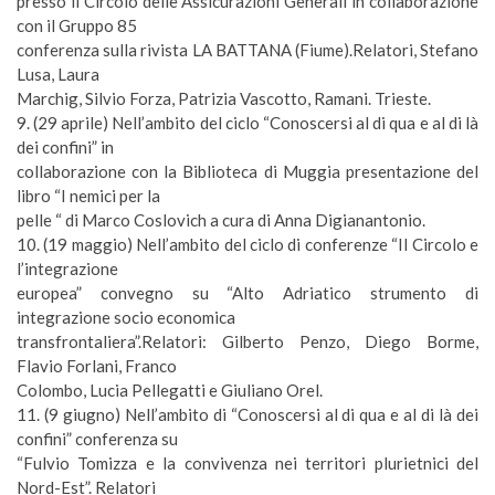
presso il Circolo delle Assicurazioni Generali in collaborazione
con il Gruppo 85
conferenza sulla rivista LA BATTANA (Fiume).Relatori, Stefano
Lusa, Laura
Marchig, Silvio Forza, Patrizia Vascotto, Ramani. Trieste.
9. (
29 aprile
) Nell’ambito del ciclo “Conoscersi al di qua e al di là
dei confini” in
collaborazione con la Biblioteca di Muggia presentazione del
libro “I nemici per la
pelle “ di Marco Coslovich a cura di Anna Digianantonio.
10. (
19 maggio
) Nell’ambito del ciclo di conferenze “Il Circolo e
l’integrazione
europea” convegno su “Alto Adriatico strumento di
integrazione socio economica
transfrontaliera”.Relatori: Gilberto Penzo, Diego Borme,
Flavio Forlani, Franco
Colombo, Lucia Pellegatti e Giuliano Orel.
11. (
9 giugno
) Nell’ambito di “Conoscersi al di qua e al di là dei
confini” conferenza su
“Fulvio Tomizza e la convivenza nei territori plurietnici del
Nord-Est”. Relatori