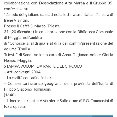
collaborazione con l’Associazione Alta Marea e il Gruppo 85,
conferenza su
“L’esodo dei giuliano dalmati nella letteratura italiana” a cura di
Irene Visintini.
Presso il Caffè S. Marco. Trieste.
31. (
20 dicembre
) In collaborazione con la Biblioteca Comunale
di Muggia, nell’ambito
di “Conoscersi al di qua e al di là dei confini”presentazione del
volume “Esuli a
Trieste” di Sandi Volk e a cura di Anna Digianantonio e Gloria
Nemec. Muggia.
STAMPA VOLUMI DA PARTE DEL CIRCOLO
– Atti convegni 2004
–
La civiltà contadina in Istria
–
Commentari storico geografici della provincia dell’Istria di
Filippo Giacomo Tommasini
(1640)
–
Itinerari istriani di A.Vernier e Sulle orme di F.G. Tommasini di
F. Scropetta
.