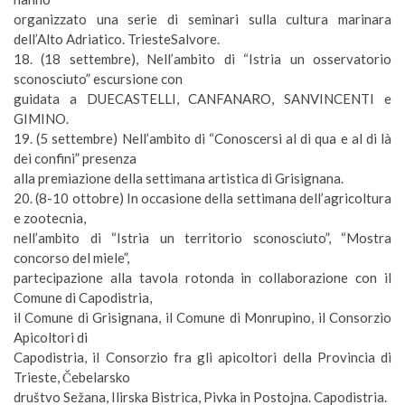
organizzato una serie di seminari sulla cultura marinara
dell’Alto Adriatico. TriesteSalvore.
18. (
18 settembre
), Nell’ambito di “Istria un osservatorio
sconosciuto” escursione con
guidata a DUECASTELLI, CANFANARO, SANVINCENTI e
GIMINO.
19. (
5 settembre
) Nell’ambito di “Conoscersi al di qua e al di là
dei confini” presenza
alla premiazione della settimana artistica di Grisignana.
20. (
8-10 ottobre
) In occasione della settimana dell’agricoltura
e zootecnia,
nell’ambito di “Istria un territorio sconosciuto”, “Mostra
concorso del miele”,
partecipazione alla tavola rotonda in collaborazione con il
Comune di Capodistria,
il Comune di Grisignana, il Comune di Monrupino, il Consorzio
Apicoltori di
Capodistria, il Consorzio fra gli apicoltori della Provincia di
Trieste,
Č
ebelarsko
društvo Sežana, Ilirska Bistrica, Pivka in Postojna. Capodistria.