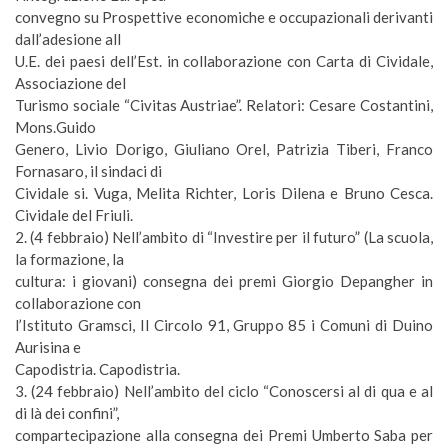
convegno su Prospettive economiche e occupazionali derivanti
dall’adesione all
U.E. dei paesi dell’Est. in collaborazione con Carta di Cividale,
Associazione del
Turismo sociale “Civitas Austriae”. Relatori: Cesare Costantini,
Mons.Guido
Genero, Livio Dorigo, Giuliano Orel, Patrizia Tiberi, Franco
Fornasaro, il sindaci di
Cividale si. Vuga, Melita Richter, Loris Dilena e Bruno Cesca.
Cividale del Friuli.
2. (
4 febbraio
) Nell’ambito di “Investire per il futuro” (La scuola,
la formazione, la
cultura: i giovani) consegna dei premi Giorgio Depangher in
collaborazione con
l’Istituto Gramsci, Il Circolo 91, Gruppo 85 i Comuni di Duino
Aurisina e
Capodistria. Capodistria.
3. (
24 febbraio
) Nell’ambito del ciclo “Conoscersi al di qua e al
di là dei confini”,
compartecipazione alla consegna dei Premi Umberto Saba per