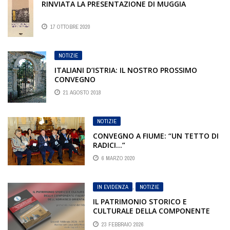
RINVIATA LA PRESENTAZIONE DI MUGGIA
17 OTTOBRE 2020
NOTIZIE
ITALIANI D’ISTRIA: IL NOSTRO PROSSIMO
CONVEGNO
21 AGOSTO 2018
NOTIZIE
CONVEGNO A FIUME: “UN TETTO DI
RADICI…”
6 MARZO 2020
IN EVIDENZA
,
NOTIZIE
IL PATRIMONIO STORICO E
CULTURALE DELLA COMPONENTE
ITALIANA DELL’ADRIATICO
23 FEBBRAIO 2026
ORIENTALE