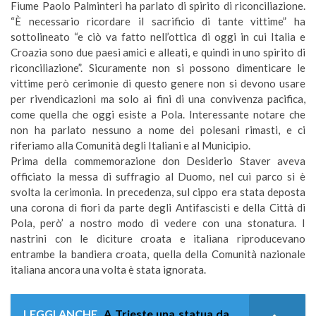
Fiume Paolo Palminteri ha parlato di spirito di riconciliazione.
“È necessario ricordare il sacrificio di tante vittime” ha
sottolineato “e ciò va fatto nell’ottica di oggi in cui Italia e
Croazia sono due paesi amici e alleati, e quindi in uno spirito di
riconciliazione”. Sicuramente non si possono dimenticare le
vittime però cerimonie di questo genere non si devono usare
per rivendicazioni ma solo ai fini di una convivenza pacifica,
come quella che oggi esiste a Pola. Interessante notare che
non ha parlato nessuno a nome dei polesani rimasti, e ci
riferiamo alla Comunità degli Italiani e al Municipio.
Prima della commemorazione don Desiderio Staver aveva
officiato la messa di suffragio al Duomo, nel cui parco si è
svolta la cerimonia. In precedenza, sul cippo era stata deposta
una corona di fiori da parte degli Antifascisti e della Città di
Pola, però’ a nostro modo di vedere con una stonatura. I
nastrini con le diciture croata e italiana riproducevano
entrambe la bandiera croata, quella della Comunità nazionale
italiana ancora una volta è stata ignorata.
LEGGI ANCHE
A Trieste una statua da