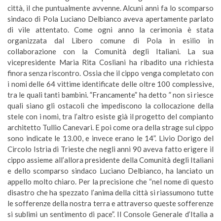
città, il che puntualmente avvenne. Alcuni anni fa lo scomparso
sindaco di Pola Luciano Delbianco aveva apertamente parlato
di vile attentato. Come ogni anno la cerimonia è stata
organizzata dal Libero comune di Pola in esilio in
collaborazione con la Comunità degli Italiani. La sua
vicepresidente Maria Rita Cosliani ha ribadito una richiesta
finora senza riscontro. Ossia che il cippo venga completato con
i nomi delle 64 vittime identificate delle oltre 100 complessive,
tra le quali tanti bambini. ”Francamente” ha detto ” non si riesce
quali siano gli ostacoli che impediscono la collocazione della
stele con i nomi, tra l’altro esiste già il progetto del compianto
architetto Tullio Canevari. E poi come ora della strage sul cippo
sono indicate le 13.00, e invece erano le 14”. Livio Dorigo del
Circolo Istria di Trieste che negli anni 90 aveva fatto erigere il
cippo assieme all’allora presidente della Comunità degli Italiani
e dello scomparso sindaco Luciano Delbianco, ha lanciato un
appello molto chiaro. Per la precisione che “nel nome di questo
disastro che ha spezzato l’anima della città si riassumono tutte
le sofferenze della nostra terra e attraverso queste sofferenze
si sublimi un sentimento di pace”. Il Console Generale d’Italia a