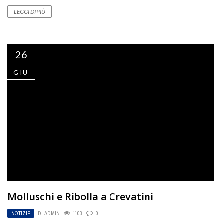
LEGGI DI PIÙ
26
GIU
Molluschi e Ribolla a Crevatini
NOTIZIE
DI
ADMIN
1103
0