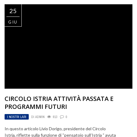
25
GIU
CIRCOLO ISTRIA ATTIVITÀ PASSATA E
PROGRAMMI FUTURI
I NOSTRI LARI
DI
ADMIN
913
0
In questo articolo Livio Dorigo, presidente del Circolo
Istria, riflette sulla funzione di “pensatoio sull’Istria ” avuta