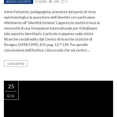
AGENZIE EDUCATIVE
DI
ADMIN
1066
0
Irene Fontanot, pedagogista, presenta dal punto di vista
epistemologico la questione dell’identità con particolare
riferimento all'”identità istriana”. L’approccio mette in luce la
necessità di una formazione interculturale per rivitalizzare
tale aspetto identitario. L’articolo è apparso sulla rivista
Ricerche sociali edito dal Centro di ricerche storiche di
Rovigno (1998/1999), 8/9; pag. 127-134. Per gentile
concessione dell’Autrice. Una scuola che sia centro ...
LEGGI DI PIÙ
25
GIU