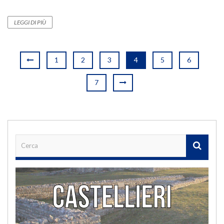
LEGGI DI PIÙ
1
2
3
4
5
6
7