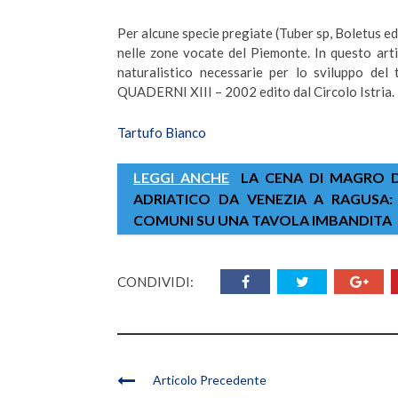
Per alcune specie pregiate (Tuber sp, Boletus ed
nelle zone vocate del Piemonte. In questo arti
naturalistico necessarie per lo sviluppo del 
QUADERNI XIII – 2002 edito dal Circolo Istria.
Tartufo Bianco
LEGGI ANCHE
LA CENA DI MAGRO DE
ADRIATICO DA VENEZIA A RAGUSA: 
COMUNI SU UNA TAVOLA IMBANDITA
CONDIVIDI:
Articolo Precedente