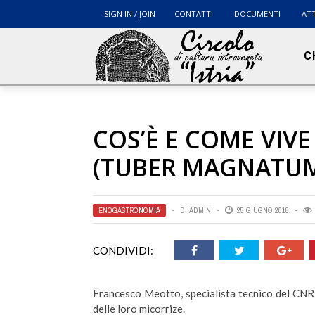
SIGN IN / JOIN
CONTATTI
DOCUMENTI
ATT
C
COS’È E COME VIVE
(TUBER MAGNATUM
ENOGASTRONOMIA
DI
ADMIN
25 GIUGNO 2018
CONDIVIDI:
Francesco Meotto, specialista tecnico del CNR, 
delle loro micorrize.