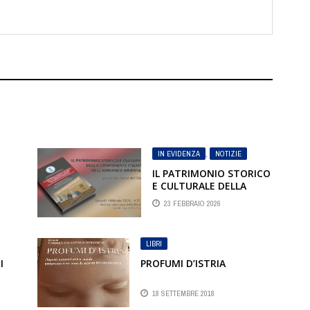
IN EVIDENZA
,
NOTIZIE
IL PATRIMONIO STORICO
E CULTURALE DELLA
COMPONENTE ITALIANA
23 FEBBRAIO 2026
DELL’ADRIATICO
ORIENTALE
LIBRI
I
PROFUMI D’ISTRIA
18 SETTEMBRE 2018