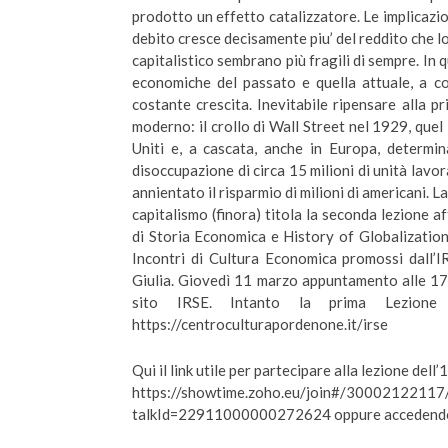
prodotto un effetto catalizzatore. Le implicazio
debito cresce decisamente piu’ del reddito che lo
capitalistico sembrano più fragili di sempre. In q
economiche del passato e quella attuale, a com
costante crescita. Inevitabile ripensare alla 
moderno: il crollo di Wall Street nel 1929, quel
Uniti e, a cascata, anche in Europa, determi
disoccupazione di circa 15 milioni di unità lavo
annientato il risparmio di milioni di americani. L
capitalismo (finora) titola la seconda lezione a
di Storia Economica e History of Globalization
Incontri di Cultura Economica promossi dall’IR
Giulia. Giovedì 11 marzo appuntamento alle 17.
sito IRSE. Intanto la prima Lezion
https://centroculturapordenone.it/irse
Qui il link utile per partecipare alla lezione dell
https://showtime.zoho.eu/join#/3000212211
talkId=22911000000272624 oppure accedendo a