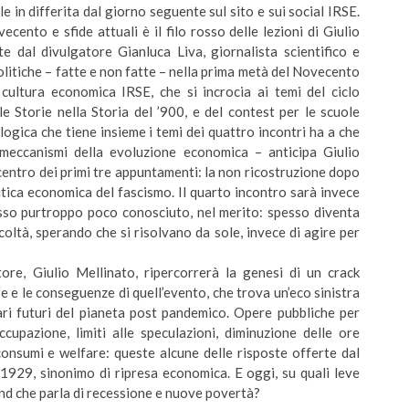
le in differita dal giorno seguente sul sito e sui social IRSE.
to e sfide attuali è il filo rosso delle lezioni di Giulio
e dal divulgatore Gianluca Liva, giornalista scientifico e
litiche – fatte e non fatte – nella prima metà del Novecento
 cultura economica IRSE, che si incrocia ai temi del ciclo
e Storie nella Storia del ’900, e del contest per le scuole
gica che tiene insieme i temi dei quattro incontri ha a che
 meccanismi della evoluzione economica – anticipa Giulio
centro dei primi tre appuntamenti: la non ricostruzione dopo
olitica economica del fascismo. Il quarto incontro sarà invece
sso purtroppo poco conosciuto, nel merito: spesso diventa
oltà, sperando che si risolvano da sole, invece di agire per
tore, Giulio Mellinato, ripercorrerà la genesi di un crack
 e le conseguenze di quell’evento, che trova un’eco sinistra
ari futuri del pianeta post pandemico. Opere pubbliche per
ccupazione, limiti alle speculazioni, diminuzione delle ore
 consumi e welfare: queste alcune delle risposte offerte dal
1929, sinonimo di ripresa economica. E oggi, su quali leve
end che parla di recessione e nuove povertà?