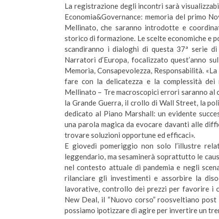
La registrazione degli incontri sarà visualizzabi
Economia&Governance: memoria del primo Novecen
Mellinato, che saranno introdotte e coordinat
storico di formazione. Le scelte economiche e po
scandiranno i dialoghi di questa 37ª serie di
Narratori d’Europa, focalizzato quest’anno sull
Memoria, Consapevolezza, Responsabilità. «La lo
fare con la delicatezza e la complessità dei
Mellinato – Tre macroscopici errori saranno al 
la Grande Guerra, il crollo di Wall Street, la p
dedicato al Piano Marshall: un evidente succe
una parola magica da evocare davanti alle diffic
trovare soluzioni opportune ed efficaci».
E giovedì pomeriggio non solo l’illustre rela
leggendario, ma sesaminerà soprattutto le cause
nel contesto attuale di pandemia e negli scen
rilanciare gli investimenti e assorbire la diso
lavorative, controllo dei prezzi per favorire i
New Deal, il “Nuovo corso” roosveltiano post 
possiamo ipotizzare di agire per invertire un tr