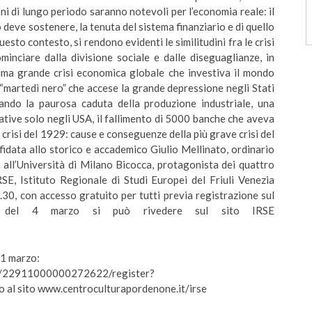
ni di lungo periodo saranno notevoli per l’economia reale: il
 deve sostenere, la tenuta del sistema finanziario e di quello
uesto contesto, si rendono evidenti le similitudini fra le crisi
inciare dalla divisione sociale e dalle diseguaglianze, in
prima grande crisi economica globale che investiva il mondo
 “martedì nero” che accese la grande depressione negli Stati
nando la paurosa caduta della produzione industriale, una
rative solo negli USA, il fallimento di 5000 banche che aveva
a crisi del 1929: cause e conseguenze della più grave crisi del
ffidata allo storico e accademico Giulio Mellinato, ordinario
 all’Università di Milano Bicocca, protagonista dei quattro
SE, Istituto Regionale di Studi Europei del Friuli Venezia
30, con accesso gratuito per tutti previa registrazione sul
e del 4 marzo si può rivedere sul sito IRSE
’11 marzo:
7/22911000000272622/register?
l sito www.centroculturapordenone.it/irse