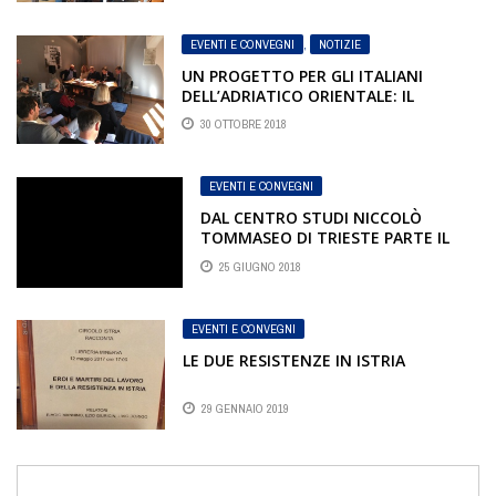
EVENTI E CONVEGNI
,
NOTIZIE
UN PROGETTO PER GLI ITALIANI
DELL’ADRIATICO ORIENTALE: IL
NOSTRO CONVEGNO, PRIMA PARTE
30 OTTOBRE 2018
EVENTI E CONVEGNI
DAL CENTRO STUDI NICCOLÒ
TOMMASEO DI TRIESTE PARTE IL
NUOVO “LAST GENERATION” –
25 GIUGNO 2018
READING POETICO ITALIANO
EVENTI E CONVEGNI
LE DUE RESISTENZE IN ISTRIA
29 GENNAIO 2019